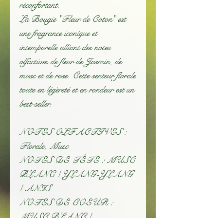
réconfortant.
La Bougie "Fleur de Coton" est
une fragrance iconique et
intemporelle alliant des notes
olfactives de fleur de Jasmin, de
musc et de rose. Cette senteur florale
toute en légèreté et en rondeur est un
best-seller.
NOTES OLFACTIVES :
Florale, Musc
NOTES DE TÊTE : MUSC
BLANC / YLANG-YLANG
/ ANIS
NOTES DE COEUR :
MUSC BLANC /