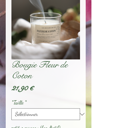
Bougie Fleur de
Coton
Prix
21,90 €
*Taille
*
petit message : (facultatif)