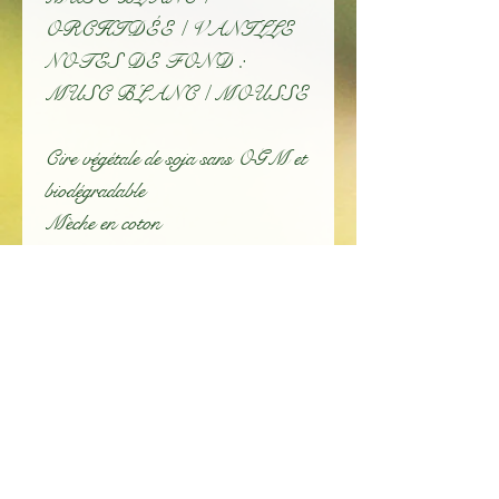
ORCHIDÉE / VANILLE
NOTES DE FOND :
MUSC BLANC / MOUSSE
Cire végétale de soja sans OGM et
biodégradable
Mèche en coton
Parfum de Grasse
Contenant réutilisable et/ou
recyclable
Couvercle en bois d'Acacia gravé
Durée de brûlage :
Petite bougie : +/- 10h
Grande bougie : +/- 45h